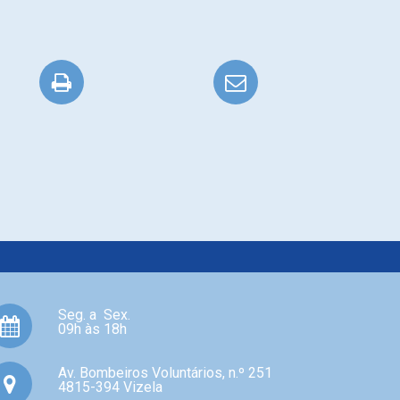
Seg. a Sex.
09h às 18h
Av. Bombeiros Voluntários, n.º 251
4815-394 Vizela