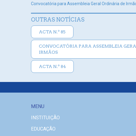
Convocatória para Assembleia Geral Ordinária de Irm
OUTRAS NOTÍCIAS
ACTA N.º 85
CONVOCATÓRIA PARA ASSEMBLEIA GERA
IRMÃOS
ACTA N.º 84
MENU
INSTITUIÇÃO
EDUCAÇÃO