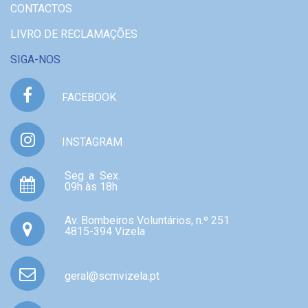
CONTACTOS
LIVRO DE RECLAMAÇÕES
SIGA-NOS
FACEBOOK
INSTAGRAM
Seg. a Sex.
09h às 18h
Av. Bombeiros Voluntários, n.º 251
4815-394 Vizela
geral@scmvizela.pt