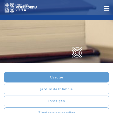
Creche
Jardim de Infância
Inscrição
Elogios ou sugestões