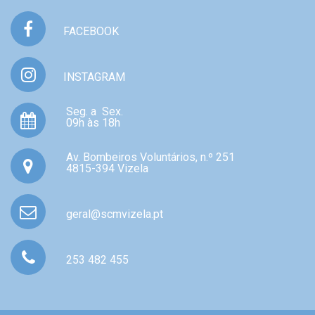
FACEBOOK
INSTAGRAM
Seg. a Sex.
09h às 18h
Av. Bombeiros Voluntários, n.º 251
4815-394 Vizela
geral@scmvizela.pt
253 482 455