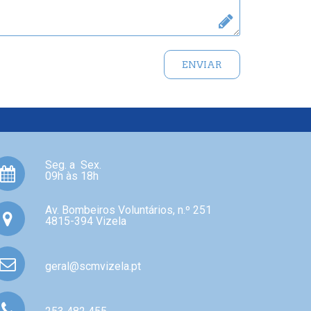
ENVIAR
Seg. a Sex.
09h às 18h
Av. Bombeiros Voluntários, n.º 251
4815-394 Vizela
geral@scmvizela.pt