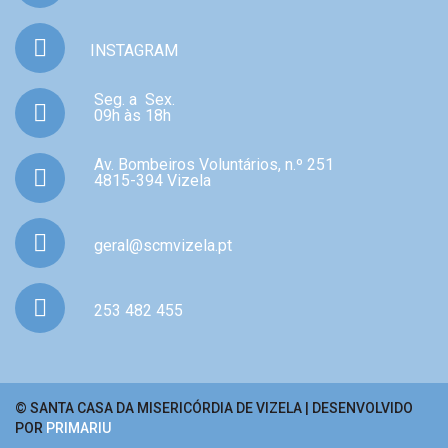
INSTAGRAM
Seg. a Sex.
09h às 18h
Av. Bombeiros Voluntários, n.º 251
4815-394 Vizela
geral@scmvizela.pt
253 482 455
© SANTA CASA DA MISERICÓRDIA DE VIZELA | DESENVOLVIDO
POR
PRIMARIU