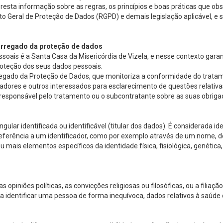
 presta informação sobre as regras, os princípios e boas práticas que 
Geral de Proteção de Dados (RGPD) e demais legislação aplicável, e s
carregado da proteção de dados
oais é a Santa Casa da Misericórdia de Vizela, e nesse contexto garant
roteção dos seus dados pessoais.
regado da Proteção de Dados, que monitoriza a conformidade do tratam
oradores e outros interessados para esclarecimento de questões relati
 responsável pelo tratamento ou o subcontratante sobre as suas obriga
ular identificada ou identificável (titular dos dados). É considerada i
r referência a um identificador, como por exemplo através de um nome,
ou mais elementos específicos da identidade física, fisiológica, genétic
 opiniões políticas, as convicções religiosas ou filosóficas, ou a filia
 identificar uma pessoa de forma inequívoca, dados relativos à saúde o