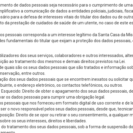
mento de dados pessoais seja necessário para o cumprimento de uma o
emplificativo a comunicação de dados a entidades policiais, judiciais, fisc
sário para a defesa de interesses vitais do titular dos dados ou de out
to da prestação de cuidados de saúde de um utente, no caso de este est
s pessoais corresponda a um interesse legítimo da Santa Casa da Miser
des fundamentais do titular que exijam a proteção dos dados pessoais, 
tilizadores dos seus serviços, colaboradores e outros interessados, alter
ão ao tratamento dos mesmos e demais direitos previstos na Lei.
ão de quais são os seus dados pessoais que são tratados e informação 
nservação, entre outros.
etificação dos seus dados pessoais que se encontrem inexatos ou solicit
inte, o endereço eletrónico, os contactos telefónicos, ou outros.
r Esquecido: Direito de obter o apagamento dos seus dados pessoais, 
r os dados pessoais para cumprir uma obrigação legal.
dos pessoais que nos forneceu em formato digital de uso corrente e de l
 ser o novo responsável pelos seus dados pessoais, desde que, tecnica
 Oposição: Direito de se opor ou retirar o seu consentimento, a qualqu
obre os seus interesses, direitos e liberdades.
itação do tratamento dos seus dados pessoais, sob a forma de suspensão 
atamento.