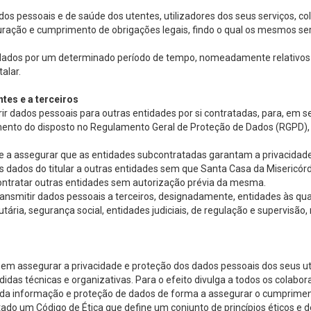
dos pessoais e de saúde dos utentes, utilizadores dos seus serviços, c
turação e cumprimento de obrigações legais, findo o qual os mesmos se
os dados por um determinado período de tempo, nomeadamente relativo
alar.
tes e a terceiros
rir dados pessoais para outras entidades por si contratadas, para, em
imento do disposto no Regulamento Geral de Proteção de Dados (RGPD),
 a assegurar que as entidades subcontratadas garantam a privacidade 
 dados do titular a outras entidades sem que Santa Casa da Misericórdi
ontratar outras entidades sem autorização prévia da mesma.
transmitir dados pessoais a terceiros, designadamente, entidades às 
butária, segurança social, entidades judiciais, de regulação e supervis
m assegurar a privacidade e proteção dos dados pessoais dos seus ute
das técnicas e organizativas. Para o efeito divulga a todos os colabo
da informação e proteção de dados de forma a assegurar o cumprimen
ado um Código de Ética que define um conjunto de princípios éticos e