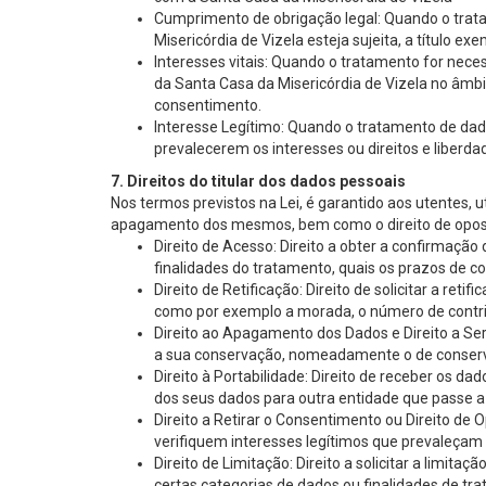
Cumprimento de obrigação legal: Quando o trata
Misericórdia de Vizela esteja sujeita, a título ex
Interesses vitais: Quando o tratamento for neces
da Santa Casa da Misericórdia de Vizela no âmbi
consentimento.
Interesse Legítimo: Quando o tratamento de dado
prevalecerem os interesses ou direitos e liberda
7. Direitos do titular dos dados pessoais
Nos termos previstos na Lei, é garantido aos utentes, u
apagamento dos mesmos, bem como o direito de oposiç
Direito de Acesso: Direito a obter a confirmaç
finalidades do tratamento, quais os prazos de co
Direito de Retificação: Direito de solicitar a r
como por exemplo a morada, o número de contribu
Direito ao Apagamento dos Dados e Direito a Se
a sua conservação, nomeadamente o de conserva
Direito à Portabilidade: Direito de receber os da
dos seus dados para outra entidade que passe a
Direito a Retirar o Consentimento ou Direito de
verifiquem interesses legítimos que prevaleçam s
Direito de Limitação: Direito a solicitar a lim
certas categorias de dados ou finalidades de tr