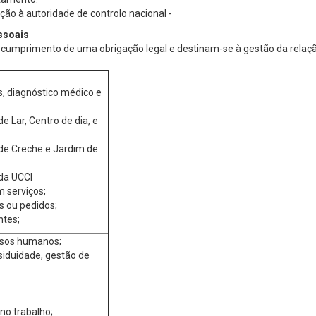
ação à autoridade de controlo nacional -
ssoais
o cumprimento de uma obrigação legal e destinam-se à gestão da relaçã
, diagnóstico médico e
e Lar, Centro de dia, e
 de Creche e Jardim de
da UCCI
m serviços;
s ou pedidos;
ntes;
rsos humanos;
iduidade, gestão de
no trabalho;