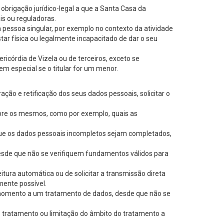
brigação jurídico-legal a que a Santa Casa da
ais ou reguladoras.
ra pessoa singular, por exemplo no contexto da atividade
ar física ou legalmente incapacitado de dar o seu
icórdia de Vizela ou de terceiros, exceto se
em especial se o titular for um menor.
ação e retificação dos seus dados pessoais, solicitar o
sobre os mesmos, como por exemplo, quais as
ar que os dados pessoais incompletos sejam completados,
desde que não se verifiquem fundamentos válidos para
eitura automática ou de solicitar a transmissão direta
mente possível.
er momento a um tratamento de dados, desde que não se
do tratamento ou limitação do âmbito do tratamento a