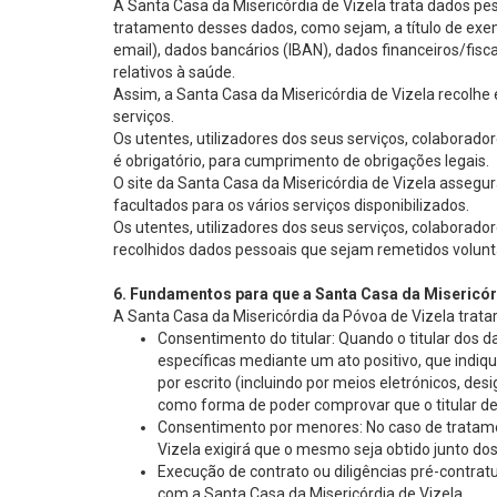
A Santa Casa da Misericórdia de Vizela trata dados pe
tratamento desses dados, como sejam, a título de exemp
email), dados bancários (IBAN), dados financeiros/fisca
relativos à saúde.
Assim, a Santa Casa da Misericórdia de Vizela recolhe 
serviços.
Os utentes, utilizadores dos seus serviços, colabora
é obrigatório, para cumprimento de obrigações legais.
O site da Santa Casa da Misericórdia de Vizela assegur
facultados para os vários serviços disponibilizados.
Os utentes, utilizadores dos seus serviços, colaborado
recolhidos dados pessoais que sejam remetidos volunt
6. Fundamentos para que a Santa Casa da Misericór
A Santa Casa da Misericórdia da Póvoa de Vizela trata
Consentimento do titular: Quando o titular dos 
específicas mediante um ato positivo, que indiq
por escrito (incluindo por meios eletrónicos, 
como forma de poder comprovar que o titular d
Consentimento por menores: No caso de tratamen
Vizela exigirá que o mesmo seja obtido junto dos
Execução de contrato ou diligências pré-contrat
com a Santa Casa da Misericórdia de Vizela