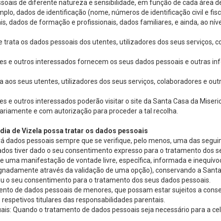
ssoais de diferente natureza e sensibilidade, em função de cada área 
lo, dados de identificação (nome, números de identificação civil e fis
is, dados de formação e profissionais, dados familiares, e ainda, ao ní
e trata os dados pessoais dos utentes, utilizadores dos seus serviços,
dores e outros interessados fornecem os seus dados pessoais e outras 
a aos seus utentes, utilizadores dos seus serviços, colaboradores e ou
res e outros interessados poderão visitar o site da Santa Casa da Mise
ariamente e com autorização para proceder a tal recolha.
dia de Vizela possa tratar os dados pessoais
rá dados pessoais sempre que se verifique, pelo menos, uma das seguin
dados tiver dado o seu consentimento expresso para o tratamento dos s
ue uma manifestação de vontade livre, específica, informada e inequívo
designadamente através da validação de uma opção), conservando a Sant
eu o seu consentimento para o tratamento dos seus dados pessoais.
to de dados pessoais de menores, que possam estar sujeitos a consen
 respetivos titulares das responsabilidades parentais.
uais: Quando o tratamento de dados pessoais seja necessário para a c