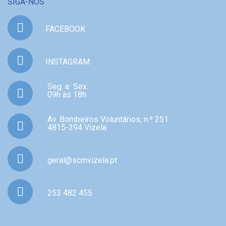
SIGA-NOS
FACEBOOK
INSTAGRAM
Seg. a Sex.
09h às 18h
Av. Bombeiros Voluntários, n.º 251
4815-394 Vizela
geral@scmvizela.pt
253 482 455